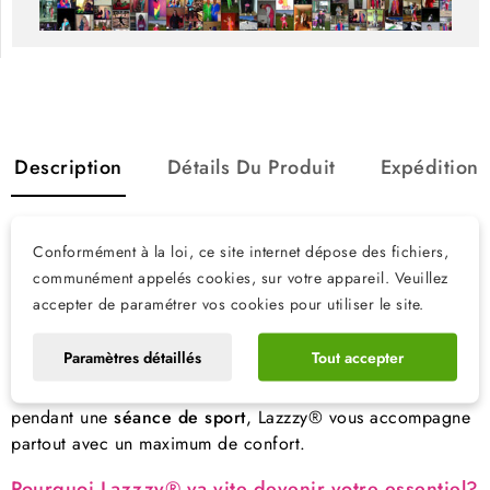
Description
Détails Du Produit
Expédition
Lazzzy® – Le survêtement qui change
Conformément à la loi, ce site internet dépose des fichiers,
tout: confort, style et praticité
communément appelés cookies, sur votre appareil. Veuillez
accepter de paramétrer vos cookies pour utiliser le site.
Vous cherchez
LA tenue idéale
qui combine confort, style
et praticité? Ne cherchez plus, la combinaison survêtement
Paramètres détaillés
Tout accepter
Lazzzy®
est faite pour vous! En mode
cocooning à la
maison
, en
après-ski
après avoir dévalé les pistes ou
pendant une
séance de sport
, Lazzzy® vous accompagne
partout avec un maximum de confort.
Pourquoi Lazzzy® va vite devenir votre essentiel?