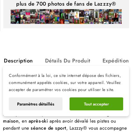
plus de 700 photos de fans de Lazzzy®
Description
Détails Du Produit
Expédition
Conformément à la loi, ce site internet dépose des fichiers,
Lazzzy® – Le survêtement qui change
communément appelés cookies, sur votre appareil. Veuillez
tout: confort, style et praticité
accepter de paramétrer vos cookies pour utiliser le site.
Vous cherchez
LA tenue idéale
qui combine confort, style
Paramètres détaillés
Tout accepter
et praticité? Ne cherchez plus, la combinaison survêtement
Lazzzy®
est faite pour vous! En mode
cocooning à la
maison
, en
après-ski
après avoir dévalé les pistes ou
pendant une
séance de sport
, Lazzzy® vous accompagne