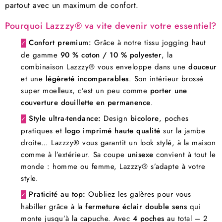
partout avec un maximum de confort.
Pourquoi Lazzzy® va vite devenir votre essentiel?
Confort premium:
Grâce à notre tissu jogging haut
✓
de gamme
90 % coton / 10 % polyester
, la
combinaison Lazzzy® vous enveloppe dans une
douceur
et une
légèreté incomparables
. Son intérieur brossé
super moelleux, c’est un peu comme
porter une
couverture douillette en permanence
.
Style ultra-tendance:
Design
bicolore
, poches
✓
pratiques et
logo imprimé haute qualité
sur la jambe
droite… Lazzzy® vous garantit un look stylé, à la maison
comme à l’extérieur. Sa coupe
unisexe
convient à tout le
monde : homme ou femme, Lazzzy® s’adapte à votre
style.
Praticité au top:
Oubliez les galères pour vous
✓
habiller grâce à la
fermeture éclair double sens
qui
monte jusqu’à la capuche. Avec
4 poches
au total – 2