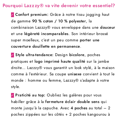
Pourquoi Lazzzy® va vite devenir votre essentiel?
Confort premium:
Grâce à notre tissu jogging haut
✓
de gamme
90 % coton / 10 % polyester
, la
combinaison Lazzzy® vous enveloppe dans une
douceur
et une
légèreté incomparables
. Son intérieur brossé
super moelleux, c’est un peu comme
porter une
couverture douillette en permanence
.
Style ultra-tendance:
Design
bicolore
, poches
✓
pratiques et
logo imprimé haute qualité
sur la jambe
droite… Lazzzy® vous garantit un look stylé, à la maison
comme à l’extérieur. Sa coupe
unisexe
convient à tout le
monde : homme ou femme, Lazzzy® s’adapte à votre
style.
Praticité au top:
Oubliez les galères pour vous
✓
habiller grâce à la
fermeture éclair double sens
qui
monte jusqu’à la capuche. Avec
4 poches
au total – 2
poches zippées sur les côtés + 2 poches kangourou à