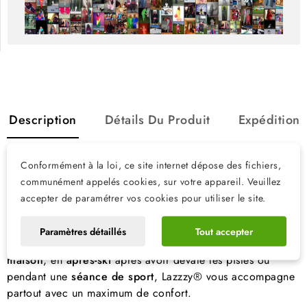
Description
Détails Du Produit
Expédition
Lazzzy® – Le survêtement qui change
Conformément à la loi, ce site internet dépose des fichiers,
communément appelés cookies, sur votre appareil. Veuillez
tout: confort, style et praticité
accepter de paramétrer vos cookies pour utiliser le site.
Vous cherchez
LA tenue idéale
qui combine confort, style
et praticité? Ne cherchez plus, la combinaison survêtement
Paramètres détaillés
Tout accepter
Lazzzy®
est faite pour vous! En mode
cocooning à la
maison
, en
après-ski
après avoir dévalé les pistes ou
pendant une
séance de sport
, Lazzzy® vous accompagne
partout avec un maximum de confort.