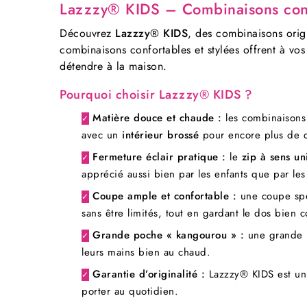
Lazzzy® KIDS – Combinaisons confor
Découvrez
Lazzzy® KIDS
, des combinaisons orig
combinaisons confortables et stylées offrent à vo
détendre à la maison.
Pourquoi choisir Lazzzy® KIDS ?
Matière douce et chaude :
les combinaisons 
✓
avec un
intérieur brossé
pour encore plus de do
Fermeture éclair pratique :
le
zip à sens un
✓
apprécié aussi bien par les enfants que par les
Coupe ample et confortable :
une coupe spé
✓
sans être limités, tout en gardant le dos bien c
Grande poche « kangourou » :
une grande po
✓
leurs mains bien au chaud.
Garantie d’originalité :
Lazzzy® KIDS est un
✓
porter au quotidien.