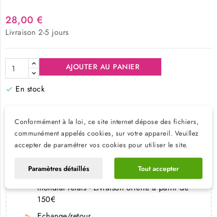
28,00 €
Livraison 2-5 jours
AJOUTER AU PANIER
En stock

Conformément à la loi, ce site internet dépose des fichiers,
Paiement sécurisé
communément appelés cookies, sur votre appareil. Veuillez
Vos paiements sont sécurisés par Comgate,
accepter de paramétrer vos cookies pour utiliser le site.
Apple Pay et Google Pay
Livraison 2-5 jours
Paramètres détaillés
Tout accepter
Nous expédions vos colis via Colissimo ou
mondial relais - Livraison offerte à partir de
150€
Echange/retour